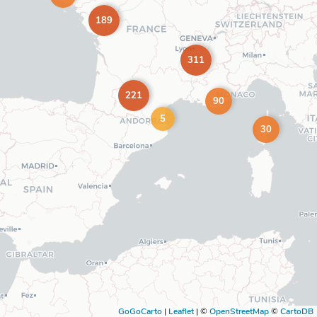
189
311
221
90
5
30
GoGoCarto
|
Leaflet
|
©
OpenStreetMap
©
CartoDB