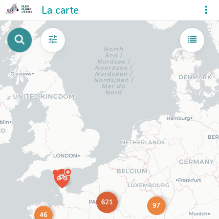
La carte
621
97
46